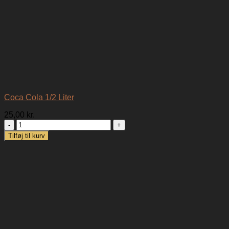
Coca Cola 1/2 Liter
25,00
kr.
Coca
Cola
Tilføj til kurv
1/2
Liter
antal