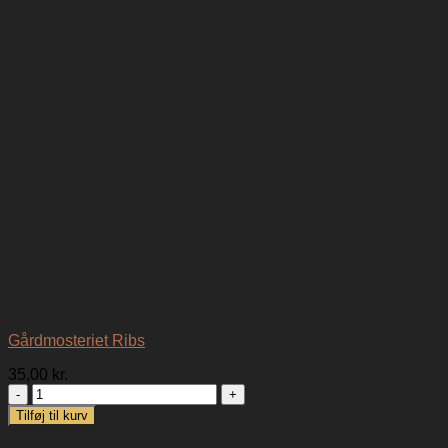
Gårdmosteriet Ribs
35,00
kr.
Gårdmosteriet
Ribs
Tilføj til kurv
antal