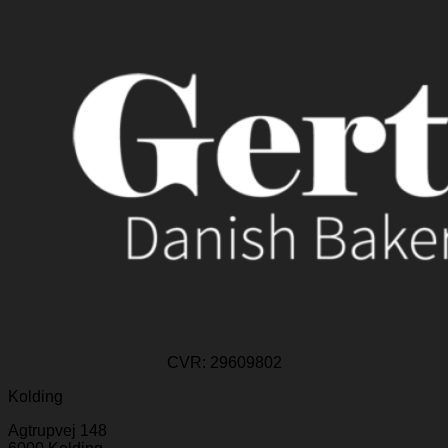
CVR:
29609802
Kolding
Agtrupvej 148