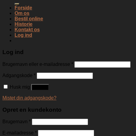
efter:
Forside
Om os
Bestil online
Historie
Kontakt os
Log ind
Log ind
Brugernavn eller e-mailadresse
*
Adgangskode
*
Husk mig
Log ind
Mistet din adgangskode?
Opret en kundekonto
Brugernavn
*
E-mailadresse
*