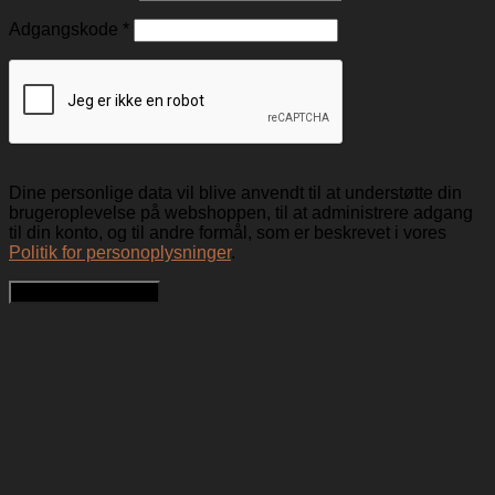
Adgangskode
*
Dine personlige data vil blive anvendt til at understøtte din
brugeroplevelse på webshoppen, til at administrere adgang
til din konto, og til andre formål, som er beskrevet i vores
Politik for personoplysninger
.
Opret en kundekonto