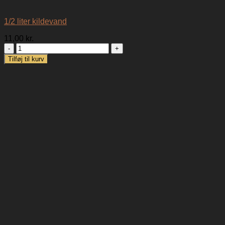
1/2 liter kildevand
11,00
kr.
1/2
liter
Tilføj til kurv
kildevand
antal