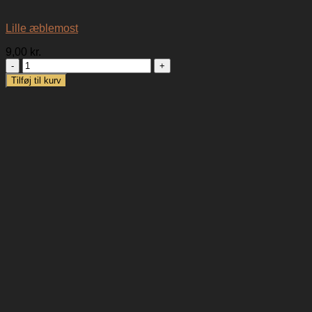
Lille æblemost
9,00
kr.
Lille
æblemost
Tilføj til kurv
antal