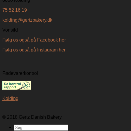
6000 Kolding
75 52 16 19
kolding@gertzbakery.dk
Vonsild
Følg os også på Facebook her
Følg os også på Instagram her
Fødevarerkontrol
Kolding
© 2018 Gertz Danish Bakery
Søg