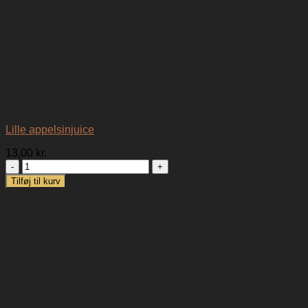
Lille appelsinjuice
13,00
kr.
Lille
appelsinjuice
Tilføj til kurv
antal