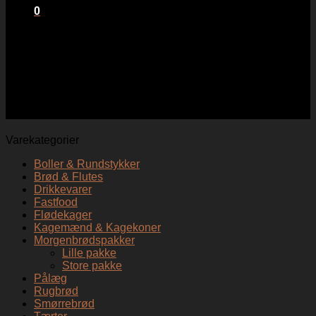
0
Kurv
Ingen varer i kurven.
1/2 liter appelsinjuice
Varekategorier
Boller & Rundstykker
Brød & Flutes
Drikkevarer
Fastfood
Flødekager
Kagemænd & Kagekoner
Morgenbrødspakker
Lille pakke
Store pakke
Pålæg
Rugbrød
Smørrebrød