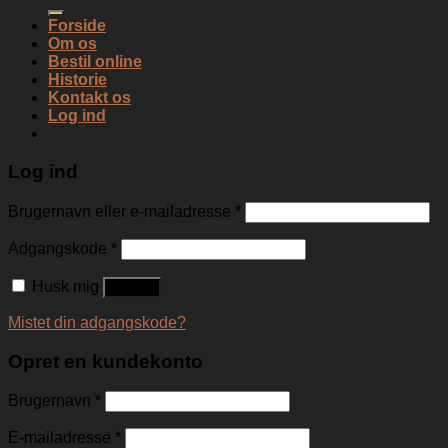
efter:
Forside
Om os
Bestil online
Historie
Kontakt os
Log ind
Log ind
Brugernavn eller e-mailadresse
*
Adgangskode
*
Husk mig
Log ind
Mistet din adgangskode?
Opret en kundekonto
Brugernavn
*
E-mailadresse
*