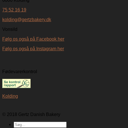
6000 Kolding
75 52 16 19
kolding@gertzbakery.dk
Vonsild
Følg os også på Facebook her
Følg os også på Instagram her
Fødevarerkontrol
Kolding
© 2018 Gertz Danish Bakery
Søg