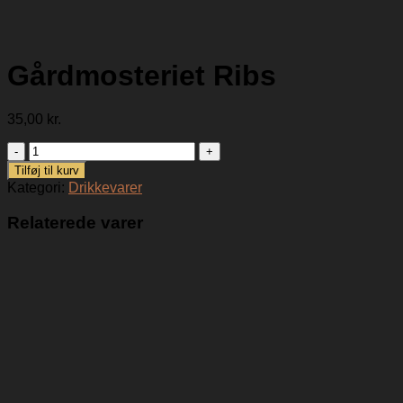
Gårdmosteriet Ribs
35,00
kr.
Gårdmosteriet
Ribs
Tilføj til kurv
antal
Kategori:
Drikkevarer
Relaterede varer