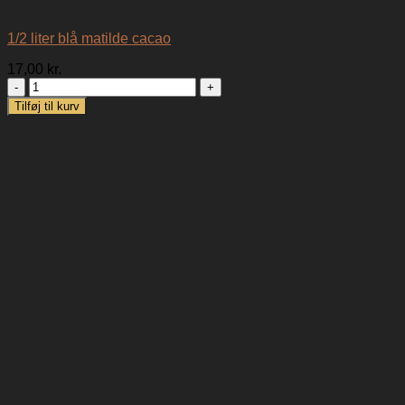
1/2 liter blå matilde cacao
17,00
kr.
1/2
liter
Tilføj til kurv
blå
matilde
cacao
antal