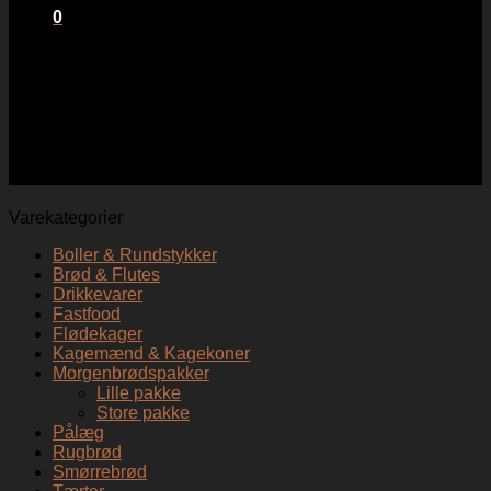
0
Kurv
Ingen varer i kurven.
Gårdmosteriet Ribs
Varekategorier
Boller & Rundstykker
Brød & Flutes
Drikkevarer
Fastfood
Flødekager
Kagemænd & Kagekoner
Morgenbrødspakker
Lille pakke
Store pakke
Pålæg
Rugbrød
Smørrebrød