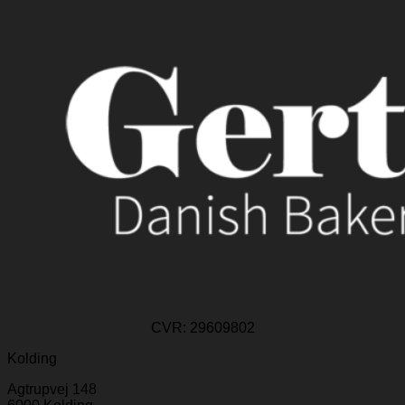
CVR:
29609802
Kolding
Agtrupvej 148