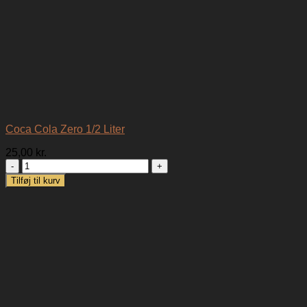
Coca Cola Zero 1/2 Liter
25,00
kr.
Coca
Cola
Tilføj til kurv
Zero
1/2
Liter
antal