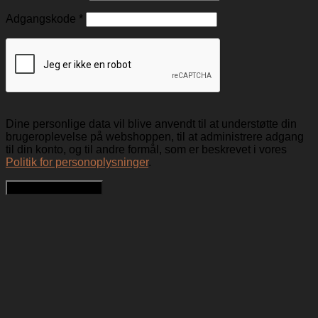
Adgangskode
*
Dine personlige data vil blive anvendt til at understøtte din
brugeroplevelse på webshoppen, til at administrere adgang
til din konto, og til andre formål, som er beskrevet i vores
Politik for personoplysninger
.
Opret en kundekonto