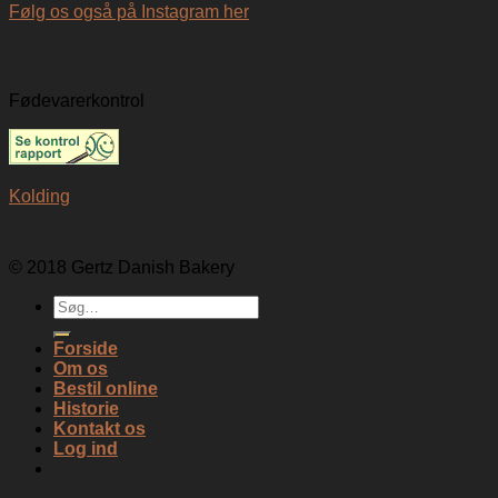
Følg os også på Instagram her
Fødevarerkontrol
Kolding
© 2018 Gertz Danish Bakery
Søg
efter:
Forside
Om os
Bestil online
Historie
Kontakt os
Log ind