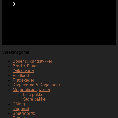
0
Kurv
Ingen varer i kurven.
Hindbærsnitte
Varekategorier
Boller & Rundstykker
Brød & Flutes
Drikkevarer
Fastfood
Flødekager
Kagemænd & Kagekoner
Morgenbrødspakker
Lille pakke
Store pakke
Pålæg
Rugbrød
Smørrebrød