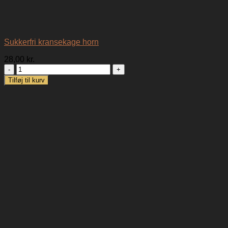
Sukkerfri kransekage horn
28,00
kr.
Sukkerfri
kransekage
Tilføj til kurv
horn
antal