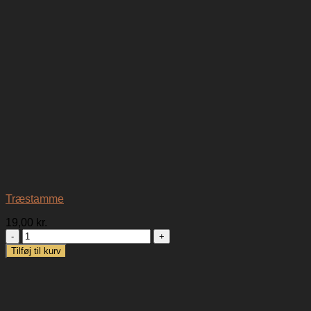
Træstamme
19,00
kr.
Træstamme
antal
Tilføj til kurv