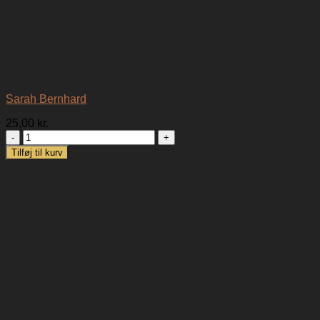
Sarah Bernhard
25,00
kr.
Sarah
Bernhard
Tilføj til kurv
antal