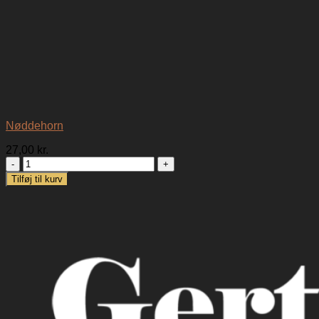
Nøddehorn
27,00
kr.
Nøddehorn
antal
Tilføj til kurv