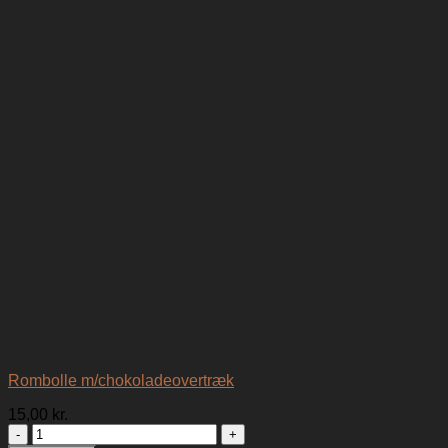
Rombolle m/chokoladeovertræk
15,00
kr.
Rombolle