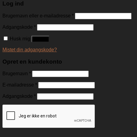
Log ind
Brugernavn eller e-mailadresse
*
Adgangskode
*
Husk mig
Log ind
Mistet din adgangskode?
Opret en kundekonto
Brugernavn
*
E-mailadresse
*
Adgangskode
*