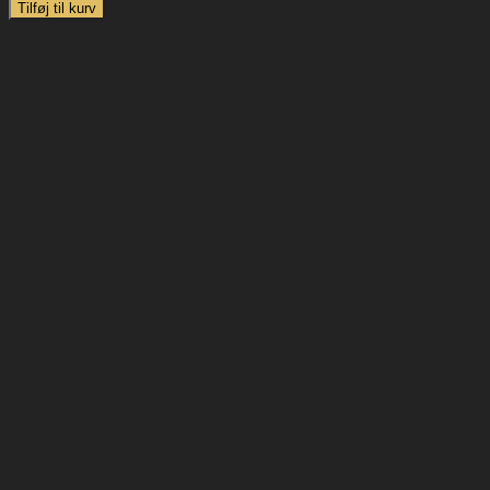
m/chokoladeovertræk
Tilføj til kurv
antal