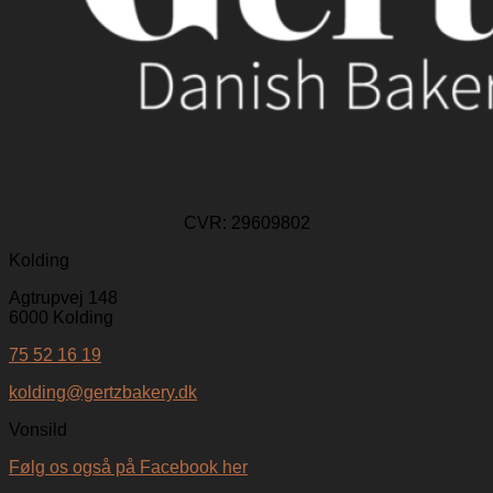
CVR:
29609802
Kolding
Agtrupvej 148
6000 Kolding
75 52 16 19
kolding@gertzbakery.dk
Vonsild
Følg os også på Facebook her