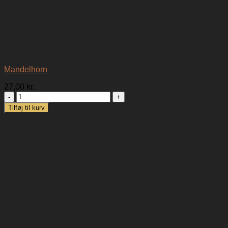
Mandelhorn
27,00
kr.
Mandelhorn
antal
Tilføj til kurv