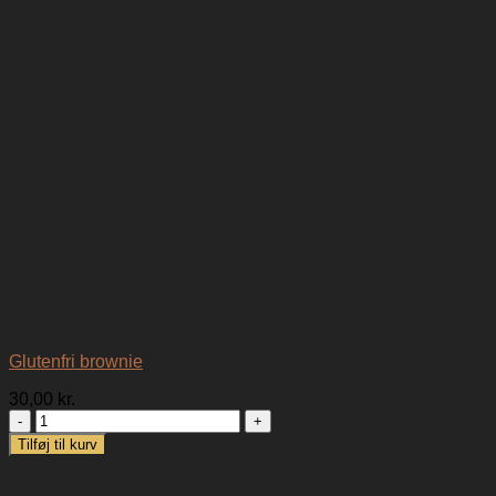
Glutenfri brownie
30,00
kr.
Glutenfri
brownie
Tilføj til kurv
antal