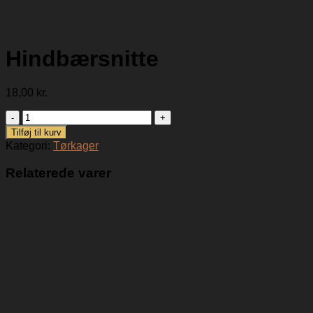
Hindbærsnitte
18,00
kr.
Hindbærsnitte
antal
Tilføj til kurv
Kategori:
Tørkager
Relaterede varer