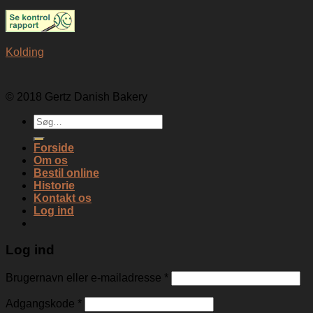
Kolding
© 2018 Gertz Danish Bakery
Søg
efter:
Forside
Om os
Bestil online
Historie
Kontakt os
Log ind
Log ind
Brugernavn eller e-mailadresse
*
Adgangskode
*