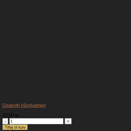
Glutenfri håndværker
20,00
kr.
Glutenfri
håndværker
Tilføj til kurv
antal