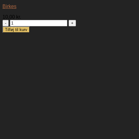
Birkes
10,00
kr.
Birkes
antal
Tilføj til kurv