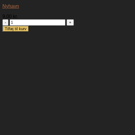
Nyhavn
9,00
kr.
Nyhavn
antal
Tilføj til kurv