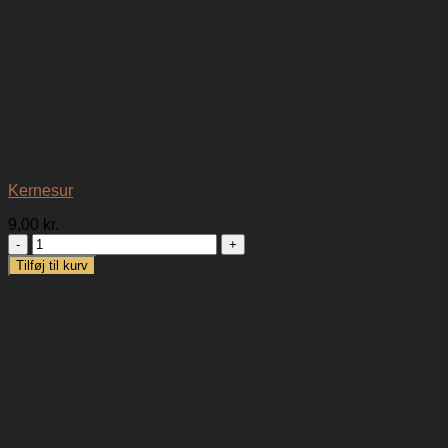
Kernesur
9,00
kr.
Kernesur
antal
Tilføj til kurv