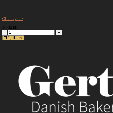
Chia stykke
10,00
kr.
Chia
stykke
Tilføj til kurv
antal