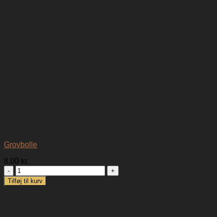
Grovbolle
8,00
kr.
Grovbolle
antal
Tilføj til kurv