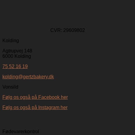
CVR:
29609802
Kolding
Agtrupvej 148
6000 Kolding
75 52 16 19
kolding@gertzbakery.dk
Vonsild
Følg os også på Facebook her
Følg os også på Instagram her
Fødevarerkontrol