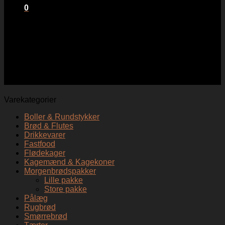
0
Kurv
Ingen varer i kurven.
Husmandstykke
Varekategorier
Boller & Rundstykker
Brød & Flutes
Drikkevarer
Fastfood
Flødekager
Kagemænd & Kagekoner
Morgenbrødspakker
Lille pakke
Store pakke
Pålæg
Rugbrød
Smørrebrød