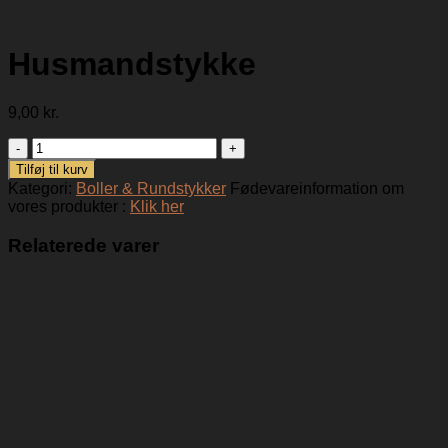
Husmandstykke
9,00
kr.
Husmandstykke
antal
Tilføj til kurv
Kategori:
Boller & Rundstykker
Fødevareinformation om
vores produkter :
Klik her
Relaterede varer