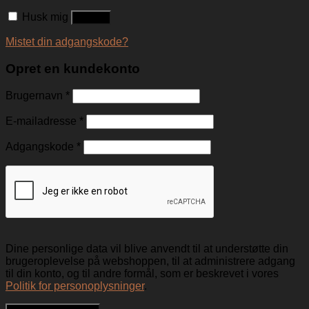
Husk mig
Log ind
Mistet din adgangskode?
Opret en kundekonto
Brugernavn
*
E-mailadresse
*
Adgangskode
*
Dine personlige data vil blive anvendt til at understøtte din
brugeroplevelse på webshoppen, til at administrere adgang
til din konto, og til andre formål, som er beskrevet i vores
Politik for personoplysninger
.