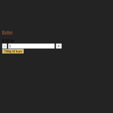
Boller
8,00
kr.
Boller
antal
Tilføj til kurv