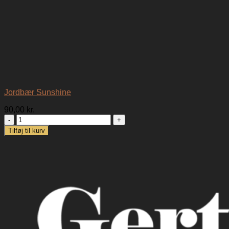
Jordbær Sunshine
90,00
kr.
Jordbær
Sunshine
Tilføj til kurv
antal