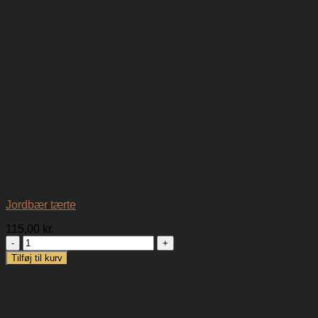
Jordbær tærte
115,00
kr.
Jordbær
tærte
Tilføj til kurv
antal