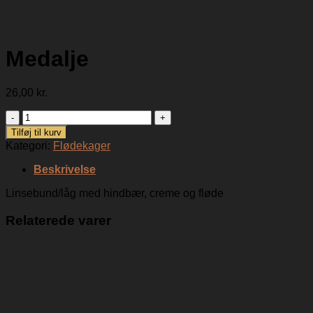
Medalje
26,00
kr.
Medalje
antal
Tilføj til kurv
Kategori:
Flødekager
Beskrivelse
Linsebund/låg med hindbær, creme og fløde
Relaterede varer