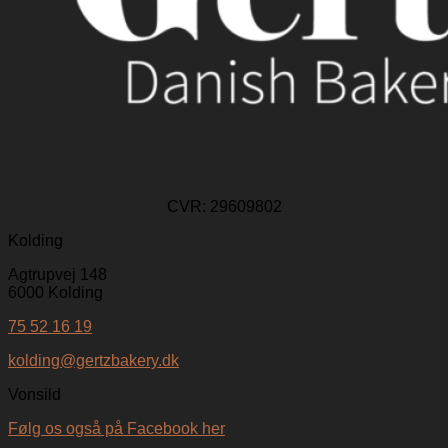
CVR:
29609802
Kolding
Agtrupvej 148
6000 Kolding
75 52 16 19
kolding@gertzbakery.dk
Vonsild
Følg os også på Facebook her