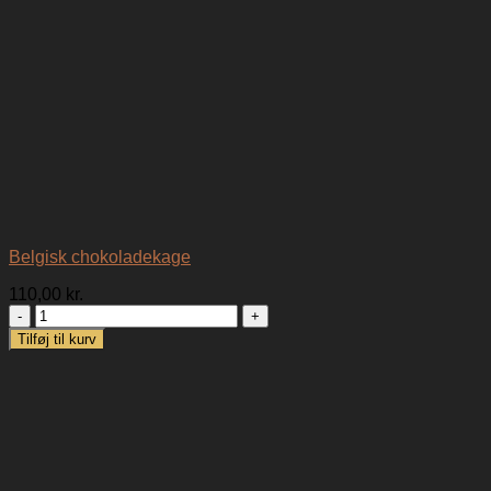
Belgisk chokoladekage
110,00
kr.
Belgisk
chokoladekage
Tilføj til kurv
antal