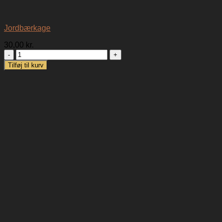
Jordbærkage
30,00
kr.
Jordbærkage
antal
Tilføj til kurv