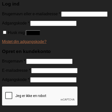
Log ind
Brugernavn eller e-mailadresse
*
Adgangskode
*
Husk mig
Log ind
Mistet din adgangskode?
Opret en kundekonto
Brugernavn
*
E-mailadresse
*
Adgangskode
*