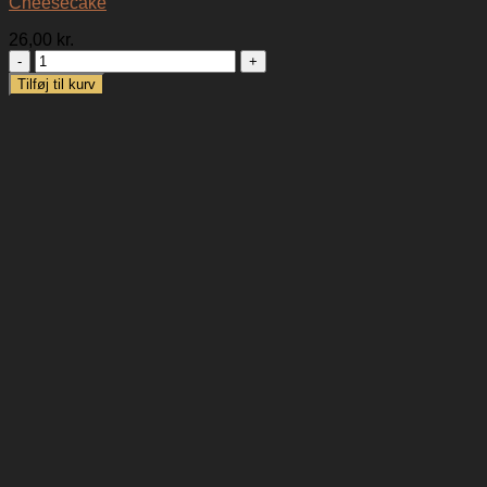
Cheesecake
26,00
kr.
Cheesecake
antal
Tilføj til kurv