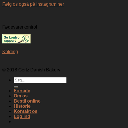
Følg os også på Instagram her
Fødevarerkontrol
Kolding
© 2018 Gertz Danish Bakery
Søg
efter:
Forside
Om os
Bestil online
Historie
Kontakt os
Log ind