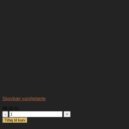
Skovbær vaniljetærte
98,00
kr.
Skovbær
vaniljetærte
Tilføj til kurv
antal