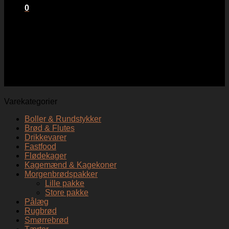
0
Kurv
Ingen varer i kurven.
Medalje
Varekategorier
Boller & Rundstykker
Brød & Flutes
Drikkevarer
Fastfood
Flødekager
Kagemænd & Kagekoner
Morgenbrødspakker
Lille pakke
Store pakke
Pålæg
Rugbrød
Smørrebrød