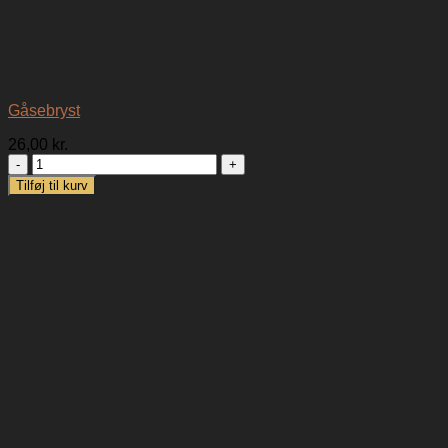
Gåsebryst
26,00
kr.
Gåsebryst
antal
Tilføj til kurv