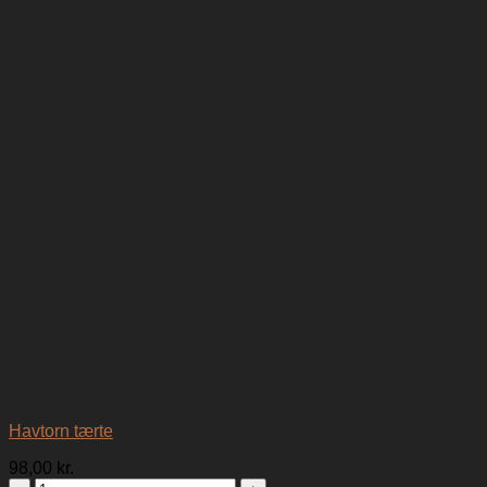
Havtorn tærte
98,00
kr.
Havtorn