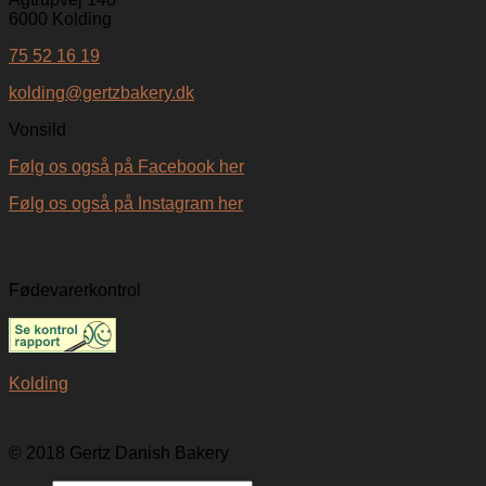
6000 Kolding
75 52 16 19
kolding@gertzbakery.dk
Vonsild
Følg os også på Facebook her
Følg os også på Instagram her
Fødevarerkontrol
Kolding
© 2018 Gertz Danish Bakery