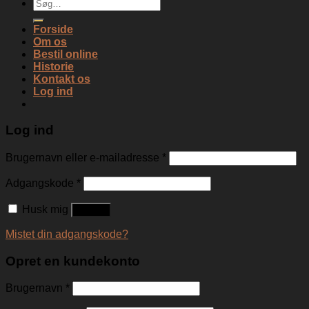
Søg
efter:
Forside
Om os
Bestil online
Historie
Kontakt os
Log ind
Log ind
Brugernavn eller e-mailadresse
*
Adgangskode
*
Husk mig
Log ind
Mistet din adgangskode?
Opret en kundekonto
Brugernavn
*