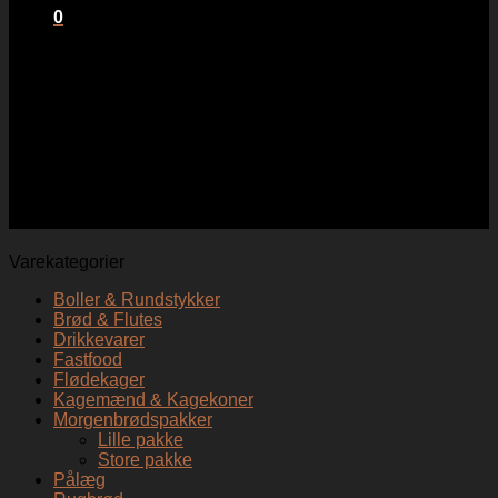
0
Kurv
Ingen varer i kurven.
Stor salat med tun og
rejer
Varekategorier
Boller & Rundstykker
Brød & Flutes
Drikkevarer
Fastfood
Flødekager
Kagemænd & Kagekoner
Morgenbrødspakker
Lille pakke
Store pakke
Pålæg