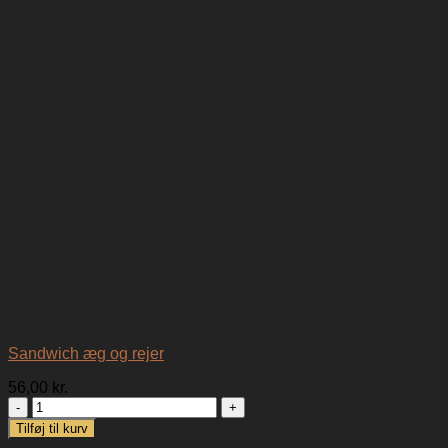
Sandwich æg og rejer
56,00
kr.
Sandwich
æg
Tilføj til kurv
og