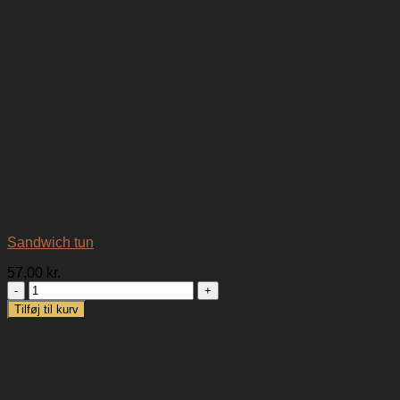
Sandwich tun
57,00
kr.
Sandwich
tun
Tilføj til kurv
antal