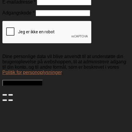
E-mailadresse
*
Adgangskode
*
Dine personlige data vil blive anvendt til at understøtte din
brugeroplevelse på webshoppen, til at administrere adgang
til din konto, og til andre formål, som er beskrevet i vores
Politik for personoplysninger
.
Opret en kundekonto